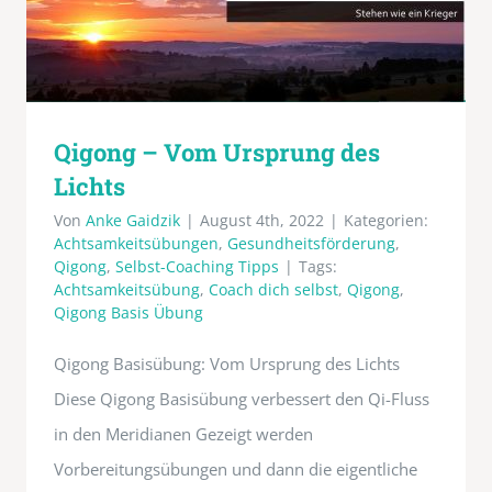
Qigong – Vom Ursprung des
Lichts
Von
Anke Gaidzik
|
August 4th, 2022
|
Kategorien:
Achtsamkeitsübungen
,
Gesundheitsförderung
,
Qigong
,
Selbst-Coaching Tipps
|
Tags:
Achtsamkeitsübung
,
Coach dich selbst
,
Qigong
,
Qigong Basis Übung
Qigong Basisübung: Vom Ursprung des Lichts
Diese Qigong Basisübung verbessert den Qi-Fluss
in den Meridianen Gezeigt werden
Vorbereitungsübungen und dann die eigentliche