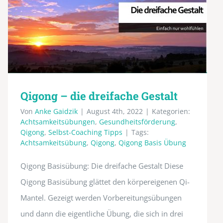
Qigong – die dreifache Gestalt
Von
Anke Gaidzik
|
August 4th, 2022
|
Kategorien:
Achtsamkeitsübungen
,
Gesundheitsförderung
,
Qigong
,
Selbst-Coaching Tipps
|
Tags:
Achtsamkeitsübung
,
Qigong
,
Qigong Basis Übung
Qigong Basisübung: Die dreifache Gestalt Diese
Qigong Basisübung glättet den körpereigenen Qi-
Mantel. Gezeigt werden Vorbereitungsübungen
und dann die eigentliche Übung, die sich in drei