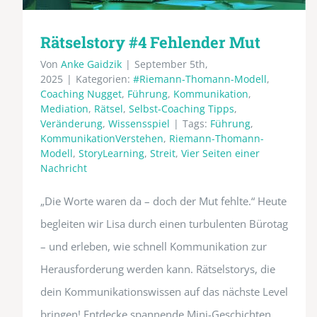
Rätselstory #4 Fehlender Mut
Von
Anke Gaidzik
|
September 5th,
2025
|
Kategorien:
#Riemann-Thomann-Modell
,
Coaching Nugget
,
Führung
,
Kommunikation
,
Mediation
,
Rätsel
,
Selbst-Coaching Tipps
,
Veränderung
,
Wissensspiel
|
Tags:
Führung
,
KommunikationVerstehen
,
Riemann-Thomann-
Modell
,
StoryLearning
,
Streit
,
Vier Seiten einer
Nachricht
„Die Worte waren da – doch der Mut fehlte.“ Heute
begleiten wir Lisa durch einen turbulenten Bürotag
– und erleben, wie schnell Kommunikation zur
Herausforderung werden kann. Rätselstorys, die
dein Kommunikationswissen auf das nächste Level
bringen! Entdecke spannende Mini-Geschichten,