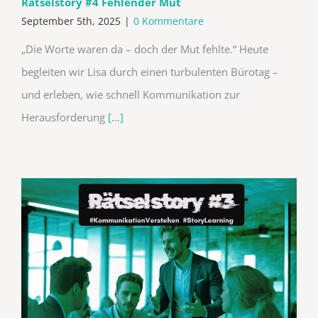
Rätselstory #4 Fehlender Mut
September 5th, 2025
|
0 Kommentare
„Die Worte waren da – doch der Mut fehlte.“ Heute
begleiten wir Lisa durch einen turbulenten Bürotag –
und erleben, wie schnell Kommunikation zur
Herausforderung
[...]