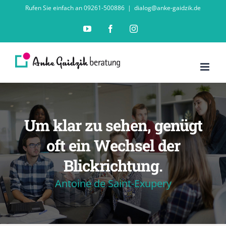
Zum
Rufen Sie einfach an 09261-500886
|
dialog@anke-gaidzik.de
Inhalt
YouTube
Facebook
Instagram
springen
Um klar zu sehen, genügt
oft ein Wechsel der
Blickrichtung.
Antoine de Saint-Exupery