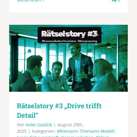
Rätselstory #3 „Drive trifft
Detail“
Von
Anke Gaidzik
|
August 29th,
2025
|
Kategorien:
#Riemann-Thomann-Modell
,